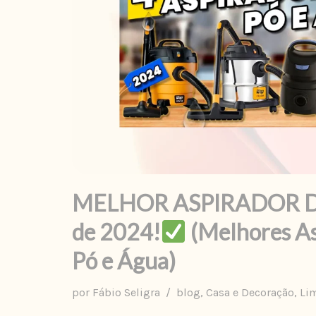
MELHOR ASPIRADOR D
de 2024!
(Melhores As
Pó e Água)
por
Fábio Seligra
blog
,
Casa e Decoração
,
Li