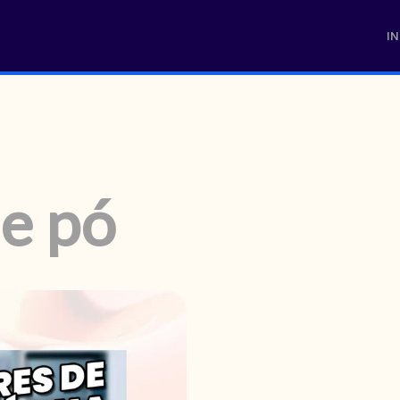
IN
de pó