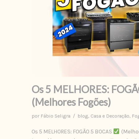
Os 5 MELHORES: FOG
(Melhores Fogões)
por
Fábio Seligra
blog
,
Casa e Decoração
,
Fo
Os 5 MELHORES: FOGÃO 5 BOCAS
(Melhor