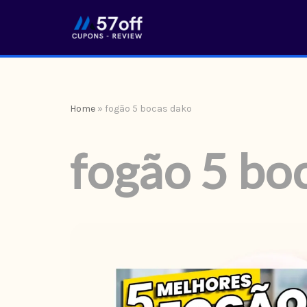
Pular
para
o
conteúdo
Home
»
fogão 5 bocas dako
fogão 5 bo