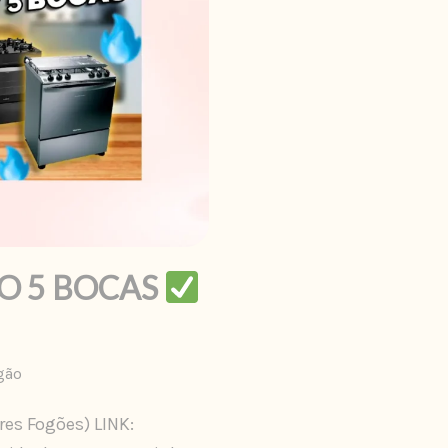
ÃO 5 BOCAS
gão
es Fogões) LINK: