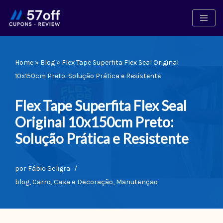
Pular
para
o
Home
»
Blog
»
Flex Tape Superfita Flex Seal Original
conteúdo
10x150cm Preto: Solução Prática e Resistente
Flex Tape Superfita Flex Seal
Original 10x150cm Preto:
Solução Prática e Resistente
por
Fábio Seligra
blog
,
Carro
,
Casa e Decoração
,
Manutençao