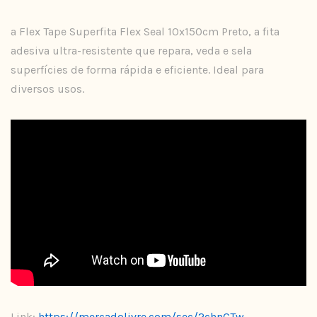
a Flex Tape Superfita Flex Seal 10x150cm Preto, a fita
adesiva ultra-resistente que repara, veda e sela
superfícies de forma rápida e eficiente. Ideal para
diversos usos.
Link:
https://mercadolivre.com/sec/2chnCTw