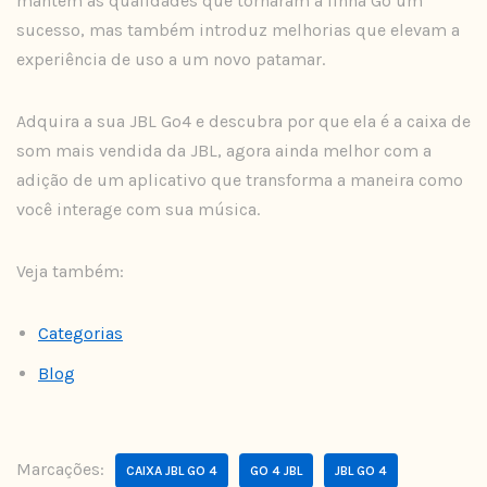
mantém as qualidades que tornaram a linha Go um
sucesso, mas também introduz melhorias que elevam a
experiência de uso a um novo patamar.
Adquira a sua JBL Go4 e descubra por que ela é a caixa de
som mais vendida da JBL, agora ainda melhor com a
adição de um aplicativo que transforma a maneira como
você interage com sua música.
Veja também:
Categorias
Blog
Marcações:
CAIXA JBL GO 4
GO 4 JBL
JBL GO 4