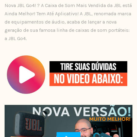
Nova JBL Go4! ? A Caixa de Som Mais Vendida da JBL está
Ainda Melhor! Tem Até Aplicativo! A JBL, renomada marca
de equipamentos de áudio, acaba de lançar a nova
geração de sua famosa linha de caixas de som portáteis:
a JBL Go4.