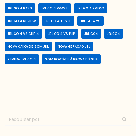
JBL GO 4 BASS
JBL GO 4 BRASIL
JBL GO 4 PREÇO
JBL GO 4 REVIEW
JBL GO 4 TESTE
JBL GO 4 VS
JBL GO 4 VS CLIP 4
JBL GO 4 VS FLIP
JBL GO4
JBLGO4
NOVA CAIXA DE SOM JBL
NOVA GERAÇÃO JBL
REVIEW JBL GO 4
SOM PORTÁTIL À PROVA D'ÁGUA